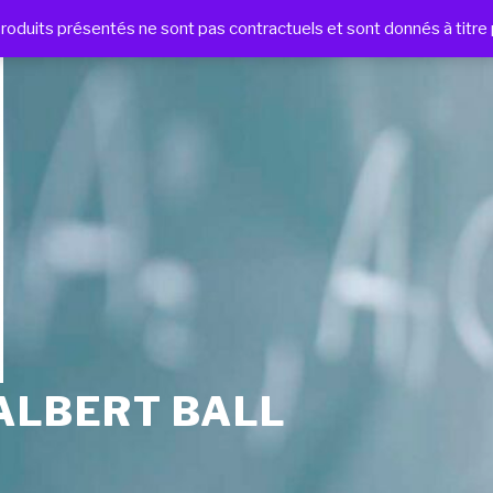
produits présentés ne sont pas contractuels et sont donnés à titre
ALBERT BALL